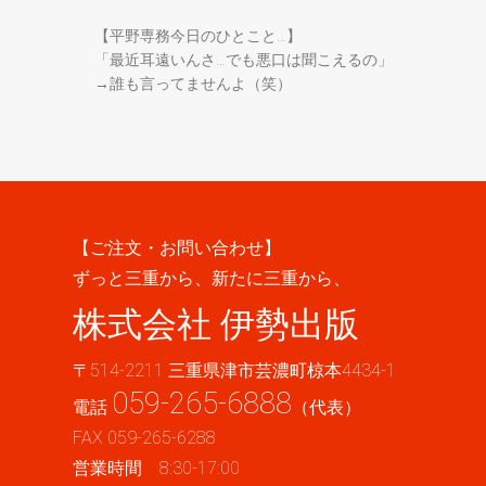
【平野専務今日のひとこと…】
「最近耳遠いんさ…でも悪口は聞こえるの」
→誰も言ってませんよ（笑）
【ご注文・お問い合わせ】
ずっと三重から、新たに三重から、
株式会社 伊勢出版
〒514-2211 三重県津市芸濃町椋本4434-1
059-265-6888
電話
（代表）
FAX 059-265-6288
営業時間 8:30-17:00