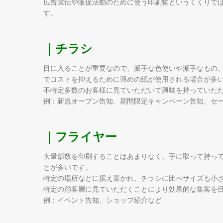
広告宣伝や販促活動のために使う印刷物というくくりで
す。
｜チラシ
目に入ることが重要なので、派手な色使いや派手なもの
でコストを抑えるために薄めの紙が使用される場合が多
不特定多数のお客様に見ていただいて興味を持っていた
例：新規オープン告知、期間限定キャンペーン告知、セ
｜フライヤー
大量部数を印刷することはあまりなく、手に取って持っ
とが多いです。
特定の場所などに据え置かれ、チラシに比べサイズも小
特定の顧客層に見ていただくことにより効果的な集客を
例：イベント告知、ショップ紹介など