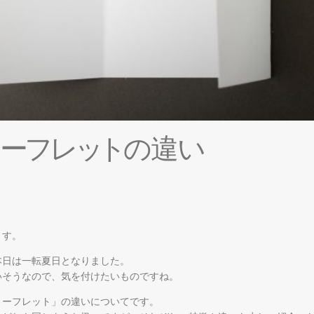
ー
フ
レ
ッ
ト
の
違
い
ます。
本日は一転夏日となりました。
いそうなので、気を付けたいものですね。
リーフレット」の違いについてです。