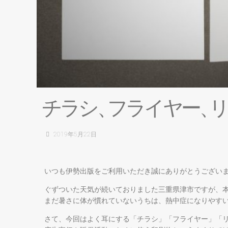
チ
ラ
シ
、
フ
ラ
イ
ヤ
ー
、
リ
2019年5月22日
いつも伊勢出版をご利用いただき誠にありがとうござい
ぐずついた天気が続いておりました三重県津市ですが、
まだ暑さに体が慣れていないうちは、熱中症になりやす
さて、今回はよく耳にする「チラシ」「フライヤー」「